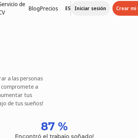
Servicio de
Blog
Precios
ES
Iniciar sesión
Crear mi
CV
ar a las personas
se compromete a
 aumentar tus
ajo de tus sueños!
87 %
Encontró el trabajo soñado!