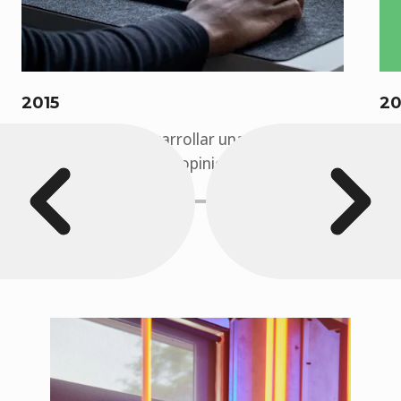
2015
20
Comenzamos a desarrollar una plataforma de
¡L
empleo basada en las opiniones y comentarios de
Pa
los usuarios.