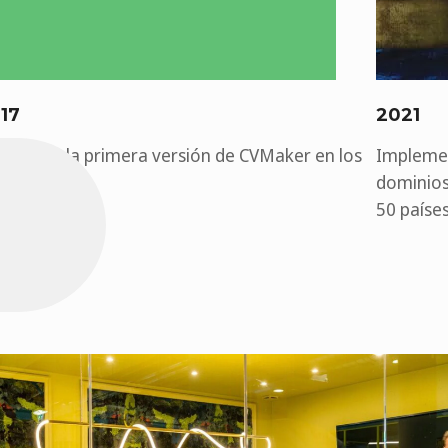
17
2021
anzamos la primera versión de CVMaker en los
Implemen
íses Bajos!
dominios
50 países