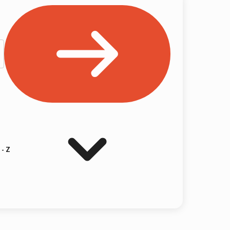
 - Z
or
Formato de CV